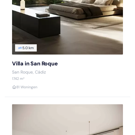
5.0 km
Villa in San Roque
San Roque, Cádiz
1742 m²
8
1 Woningen