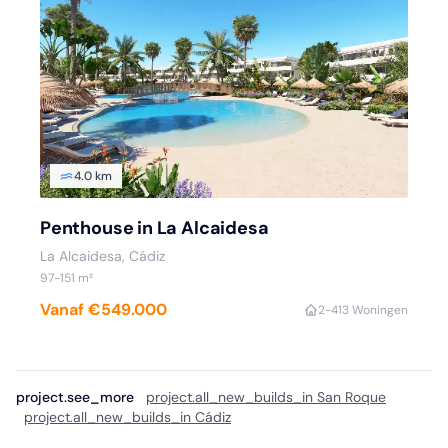
4.0 km
Penthouse in La Alcaidesa
La Alcaidesa, Cádiz
97-151 m²
Vanaf €549.000
2-4
13 Woningen
project.see_more
project.all_new_builds_in San Roque
project.all_new_builds_in Cádiz