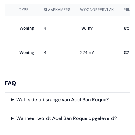
TYPE
SLAAPKAMERS
WOONOPPERVLAK
PRIJS
Woning
4
198 m²
€551
Woning
4
224 m²
€755
FAQ
Wat is de prijsrange van Adel San Roque?
Wanneer wordt Adel San Roque opgeleverd?