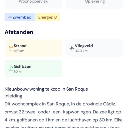
Woonoppervlak
Oplevering
Zwembad
Energie: B
Afstanden
Strand
Vliegveld
4.0 km
30.0 km
Golfbaan
1.0 km
Nieuwbouw woning te koop in San Roque
Inleiding
Dit wooncomplex in San Roque, in de provincie Cádiz,
omvat 32 twee-onder-een-kapwoningen. De zee ligt op
4 km, golfbanen op 1 km en de luchthaven op 30 km. Elke
woning is uitgerust met porseleinen tegelvloeren, video-