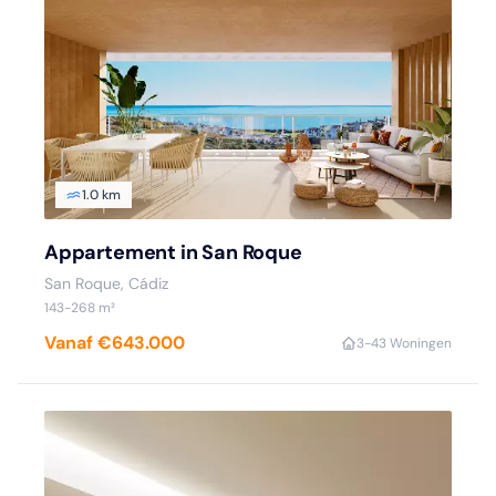
1.0 km
Appartement in San Roque
San Roque, Cádiz
143-268 m²
Vanaf €643.000
3-4
3 Woningen