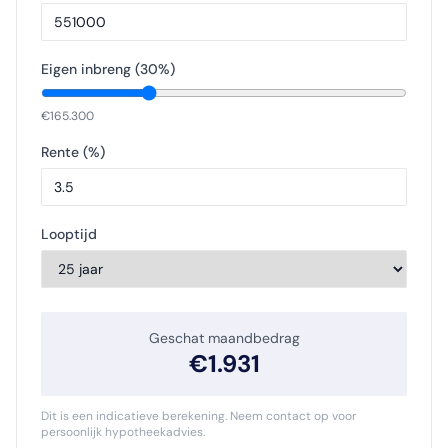
Eigen inbreng (
30
%)
€
165.300
Rente (%)
Looptijd
Geschat maandbedrag
€
1.931
Dit is een indicatieve berekening. Neem contact op voor
persoonlijk hypotheekadvies.