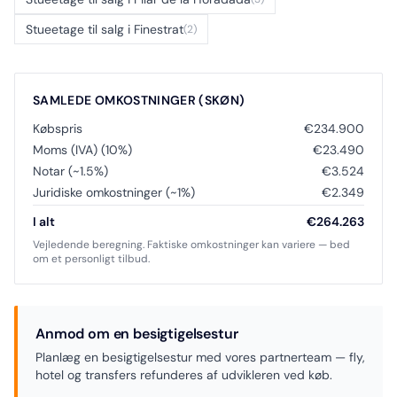
Stueetage til salg i Finestrat
(2)
SAMLEDE OMKOSTNINGER (SKØN)
Købspris
€234.900
Moms (IVA) (10%)
€23.490
Notar (~1.5%)
€3.524
Juridiske omkostninger (~1%)
€2.349
I alt
€264.263
Vejledende beregning. Faktiske omkostninger kan variere — bed
om et personligt tilbud.
Anmod om en besigtigelsestur
Planlæg en besigtigelsestur med vores partnerteam — fly,
hotel og transfers refunderes af udvikleren ved køb.