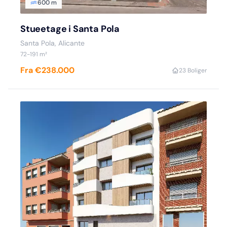
600 m
Stueetage i Santa Pola
Santa Pola, Alicante
72-191 m²
Fra €238.000
2
3 Boliger