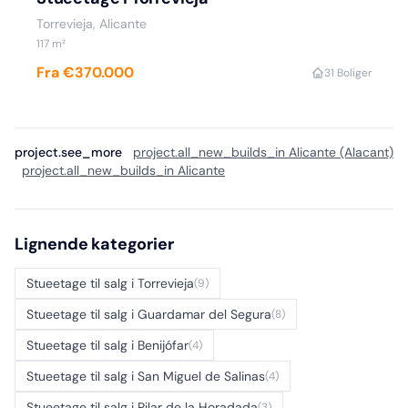
Torrevieja, Alicante
117 m²
Fra €370.000
3
1 Boliger
project.see_more
project.all_new_builds_in Alicante (Alacant)
project.all_new_builds_in Alicante
Lignende kategorier
Stueetage til salg i Torrevieja
(9)
Stueetage til salg i Guardamar del Segura
(8)
Stueetage til salg i Benijófar
(4)
Stueetage til salg i San Miguel de Salinas
(4)
Stueetage til salg i Pilar de la Horadada
(3)