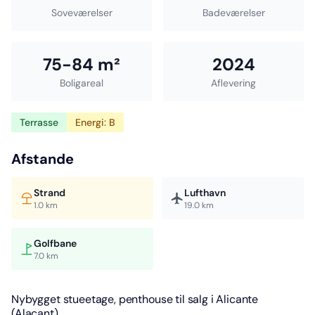
Soveværelser
Badeværelser
75-84 m²
2024
Boligareal
Aflevering
Terrasse
Energi: B
Afstande
Strand
Lufthavn
1.0 km
19.0 km
Golfbane
7.0 km
Nybygget stueetage, penthouse til salg i Alicante
(Alacant)