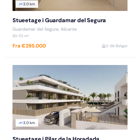
3.0 km
Stueetage i Guardamar del Segura
Guardamar del Segura, Alicante
83-112 m²
Fra €295.000
2-3
6 Boliger
3.0 km
Stueetage i Pilar de la Horadada