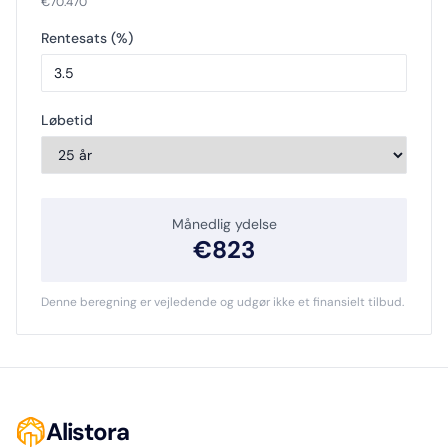
€
70.470
Rentesats (%)
Løbetid
Månedlig ydelse
€
823
Denne beregning er vejledende og udgør ikke et finansielt tilbud.
Alistora