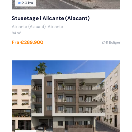
2.0 km
Stueetage i Alicante (Alacant)
Alicante (Alacant), Alicante
84 m²
Fra €289.900
1
1 Boliger