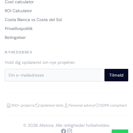
Cost calculator
ROI Calculator
Costa Blanca vs Costa del Sol
Privatlivspolitik
Betingelser
NYHEDSBREV
Hold dig opdateret om nye projekter.
Tilmeld
300+ projects
Updated daily
Personal advice
GDPR compliant
© 2026 Alistora. Alle rettigheder forbeholdes.