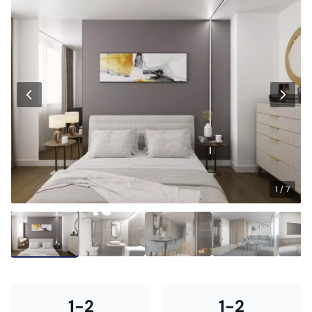
1 / 7
1-2
1-2