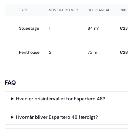
TYPE
SOVEVÆRELSER
BOLIGAREAL
PRIS
Stueetage
1
84 m²
€234.
Penthouse
2
75 m²
€289.
FAQ
Hvad er prisintervallet for Espartero 48?
Hvornår bliver Espartero 48 færdigt?