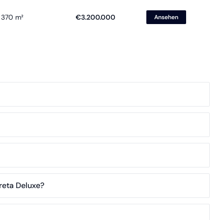
370 m²
€3.200.000
Ansehen
reta Deluxe?