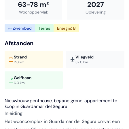
63-78 m²
2027
Woonoppervlak
Oplevering
Zwembad
Terras
Energie: B
Afstanden
Strand
Vliegveld
2.0 km
32.0 km
Golfbaan
6.0 km
Nieuwbouw penthouse, begane grond, appartement te
koop in Guardamar del Segura
Inleiding
Het wooncomplex in Guardamar del Segura omvat een