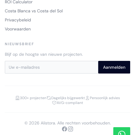
ROI Calculator
Costa Blanca vs Costa del Sol
Privacybeleid
Voorwaarden
NIEUWSBRIEF
Blijf op de hoogte van nieuwe projecten.
Aanmelden
300+ projecten
Dagelijks bijgewerkt
Persoonlijk advies
AVG-compliant
© 2026 Alistora. Alle rechten voorbehouden.