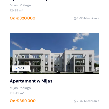
Mijas, Málaga
72-99 m²
Od €320.000
2-3
5 Mieszkania
3.0 km
Apartament w Mijas
Mijas, Málaga
139-181 m²
Od €399.000
2-3
2 Mieszkania