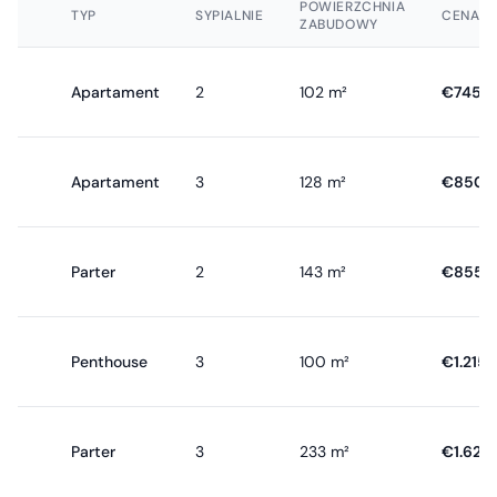
POWIERZCHNIA
TYP
SYPIALNIE
CENA
ZABUDOWY
Apartament
2
102 m²
€745.0
Apartament
3
128 m²
€850.5
Parter
2
143 m²
€855.0
Penthouse
3
100 m²
€1.215.
Parter
3
233 m²
€1.620