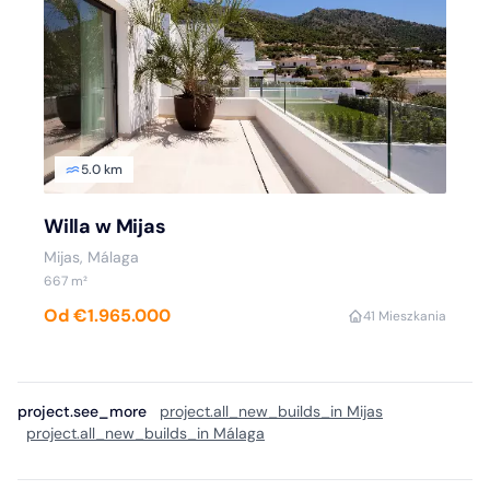
5.0 km
Willa w Mijas
Mijas, Málaga
667 m²
Od €1.965.000
4
1 Mieszkania
project.see_more
project.all_new_builds_in Mijas
project.all_new_builds_in Málaga