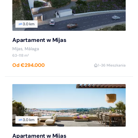
3.0 km
Apartament w Mijas
Mijas, Málaga
63-118 m²
Od €294.000
1-3
6 Mieszkania
3.0 km
Apartament w Mijas