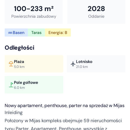
100-233 m²
2028
Powierzchnia zabudowy
Oddanie
Basen
Taras
Energia: B
Odległości
Plaża
Lotnisko
5.0 km
21.0 km
Pole golfowe
6.0 km
Nowy apartament, penthouse, parter na sprzedaż w Mijas
Inleiding
Położony w Mijas kompleks obejmuje 59 nieruchomości
typu Parter, Apartament, Penthouse, wszystkie z