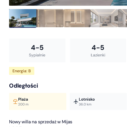
4-5
4-5
Sypialnie
Łazienki
Energia: B
Odległości
Plaża
Lotnisko
200 m
36.0 km
Nowy willa na sprzedaż w Mijas