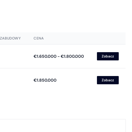
 ZABUDOWY
CENA
€1.650.000 - €1.800.000
Zobacz
€1.850.000
Zobacz