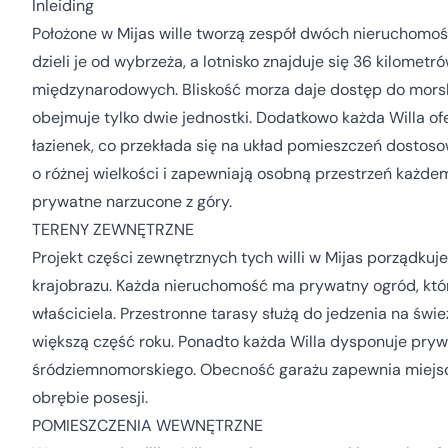
Inleiding
Położone w Mijas wille tworzą zespół dwóch nieruchomoś
dzieli je od wybrzeża, a lotnisko znajduje się 36 kilomet
międzynarodowych. Bliskość morza daje dostęp do morski
obejmuje tylko dwie jednostki. Dodatkowo każda Willa ofe
łazienek, co przekłada się na układ pomieszczeń dostoso
o różnej wielkości i zapewniają osobną przestrzeń każde
prywatne narzucone z góry.
TERENY ZEWNĘTRZNE
Projekt części zewnętrznych tych willi w Mijas porządku
krajobrazu. Każda nieruchomość ma prywatny ogród, któ
właściciela. Przestronne tarasy służą do jedzenia na św
większą część roku. Ponadto każda Willa dysponuje p
śródziemnomorskiego. Obecność garażu zapewnia miejsc
obrębie posesji.
POMIESZCZENIA WEWNĘTRZNE