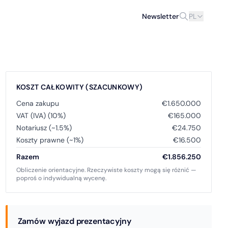
Newsletter
PL
KOSZT CAŁKOWITY (SZACUNKOWY)
Cena zakupu
€1.650.000
VAT (IVA) (10%)
€165.000
Notariusz (~1.5%)
€24.750
Koszty prawne (~1%)
€16.500
Razem
€1.856.250
Obliczenie orientacyjne. Rzeczywiste koszty mogą się różnić —
poproś o indywidualną wycenę.
Zamów wyjazd prezentacyjny