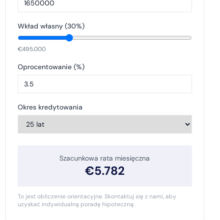
Wkład własny (
30
%)
€
495.000
Oprocentowanie (%)
Okres kredytowania
Szacunkowa rata miesięczna
€
5.782
To jest obliczenie orientacyjne. Skontaktuj się z nami, aby
uzyskać indywidualną poradę hipoteczną.