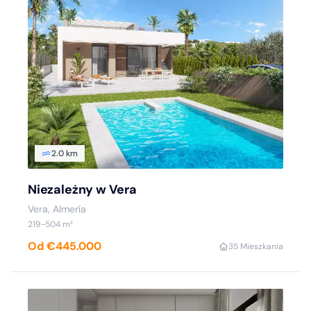
2.0 km
Niezależny w Vera
Vera, Almería
219-504 m²
Od €445.000
3
5 Mieszkania