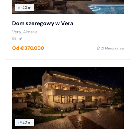
20 m
Dom szeregowy w Vera
Vera, Almería
56 m²
Od €370.000
2
1 Mieszkania
20 m