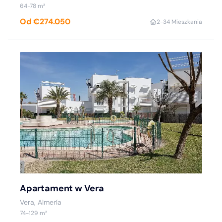
64-78 m²
Od €274.050
2-3
4 Mieszkania
Apartament w Vera
Vera, Almería
74-129 m²