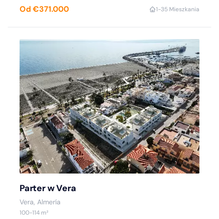
Od €371.000
1-3
5 Mieszkania
Parter w Vera
Vera, Almería
100-114 m²