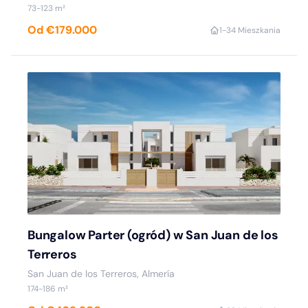
73-123 m²
Od €179.000
1-3
4 Mieszkania
Bungalow Parter (ogród) w San Juan de los
Terreros
San Juan de los Terreros, Almería
174-186 m²