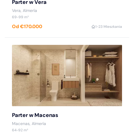
Parter w Vera
Vera, Almería
69-99 m²
Od €170.000
1-2
3 Mieszkania
Parter w Macenas
Macenas, Almería
64-92 m²