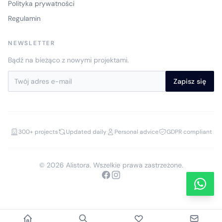
Polityka prywatności
Regulamin
NEWSLETTER
Bądź na bieżąco z nowymi projektami.
Zapisz się
300+ projects
Updated daily
Personal advice
GDPR compliant
© 2026 Alistora. Wszelkie prawa zastrzeżone.