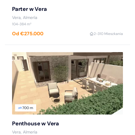
Parter w Vera
Vera, Almería
104-384 m²
Od €275.000
2-3
10 Mieszkania
700 m
Penthouse w Vera
Vera, Almería