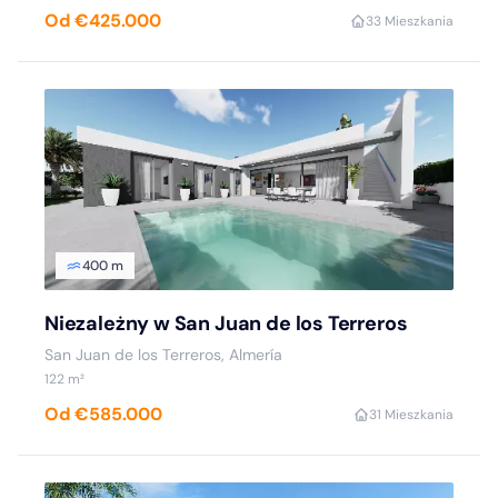
Od €425.000
3
3 Mieszkania
400 m
Niezależny w San Juan de los Terreros
San Juan de los Terreros, Almería
122 m²
Od €585.000
3
1 Mieszkania