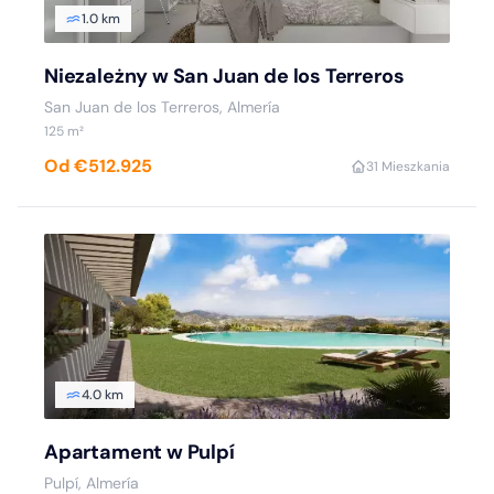
1.0 km
Niezależny w San Juan de los Terreros
San Juan de los Terreros, Almería
125 m²
Od €512.925
3
1 Mieszkania
4.0 km
Apartament w Pulpí
Pulpí, Almería