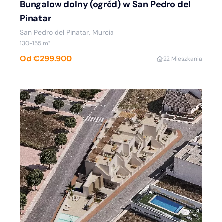
Bungalow dolny (ogród) w San Pedro del
Pinatar
San Pedro del Pinatar, Murcia
130-155 m²
Od €299.900
2
2 Mieszkania