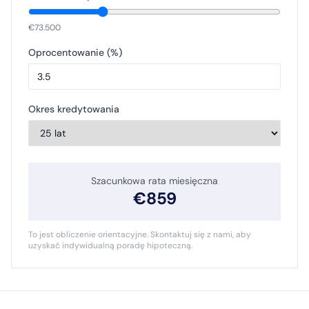
€
73.500
Oprocentowanie (%)
Okres kredytowania
Szacunkowa rata miesięczna
€
859
To jest obliczenie orientacyjne. Skontaktuj się z nami, aby
uzyskać indywidualną poradę hipoteczną.