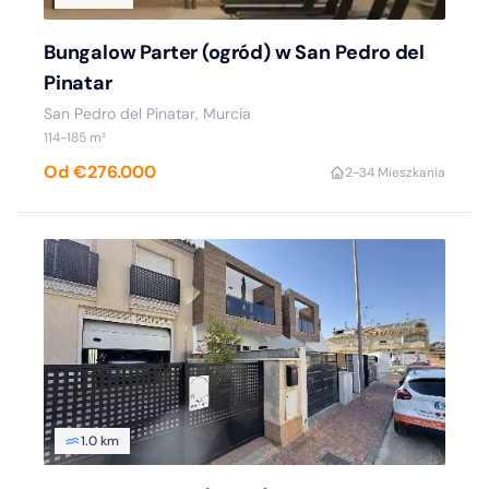
Bungalow Parter (ogród) w San Pedro del
Pinatar
San Pedro del Pinatar, Murcia
114-185 m²
Od €276.000
2-3
4 Mieszkania
1.0 km