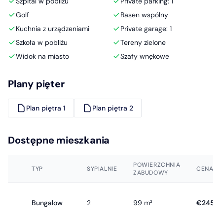
Szpital w pobliżu
Private parking: 1
Golf
Basen wspólny
Kuchnia z urządzeniami
Private garage: 1
Szkoła w pobliżu
Tereny zielone
Widok na miasto
Szafy wnękowe
Plany pięter
Plan piętra 1
Plan piętra 2
Dostępne mieszkania
POWIERZCHNIA
TYP
SYPIALNIE
CENA
ZABUDOWY
Bungalow
2
99 m²
€245.0