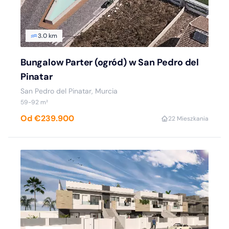
3.0 km
Bungalow Parter (ogród) w San Pedro del
Pinatar
San Pedro del Pinatar, Murcia
59-92 m²
Od €239.900
2
2 Mieszkania