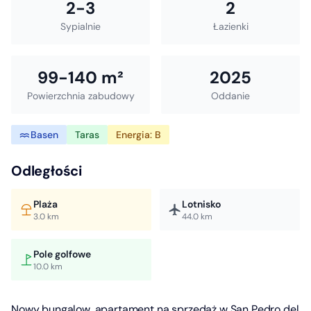
2-3
2
Sypialnie
Łazienki
99-140 m²
2025
Powierzchnia zabudowy
Oddanie
Basen
Taras
Energia: B
Odległości
Plaża
Lotnisko
3.0 km
44.0 km
Pole golfowe
10.0 km
Nowy bungalow, apartament na sprzedaż w San Pedro del