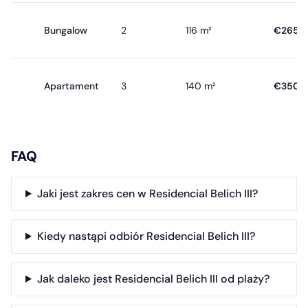
Bungalow
2
116 m²
€265.
Apartament
3
140 m²
€350.
FAQ
Jaki jest zakres cen w Residencial Belich III?
Kiedy nastąpi odbiór Residencial Belich III?
Jak daleko jest Residencial Belich III od plaży?