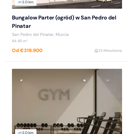
2.0 km
Bungalow Parter (ogród) w San Pedro del
Pinatar
San Pedro del Pinatar, Murcia
84-85 m²
Od €319.900
2
3 Mieszkania
2.0 km