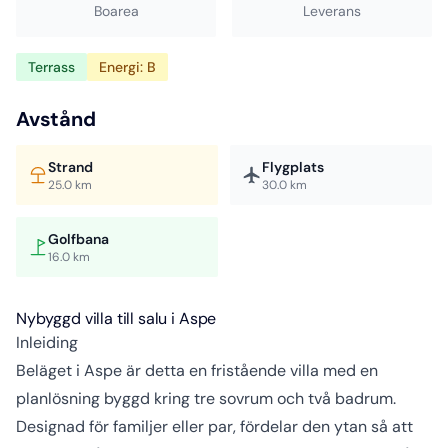
Boarea
Leverans
Terrass
Energi: B
Avstånd
Strand
Flygplats
25.0 km
30.0 km
Golfbana
16.0 km
Nybyggd villa till salu i Aspe
Inleiding
Beläget i Aspe är detta en fristående villa med en
planlösning byggd kring tre sovrum och två badrum.
Designad för familjer eller par, fördelar den ytan så att