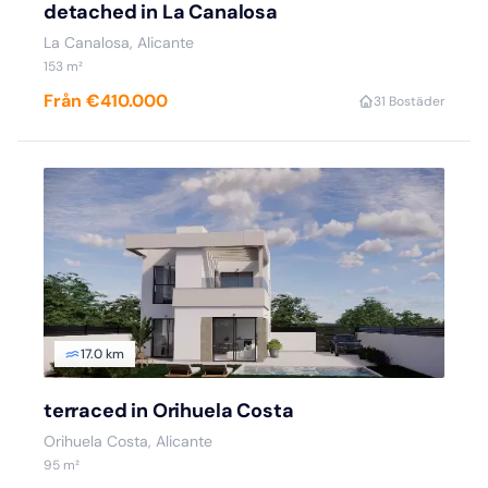
detached in La Canalosa
La Canalosa, Alicante
153 m²
Från €410.000
3
1 Bostäder
17.0 km
terraced in Orihuela Costa
Orihuela Costa, Alicante
95 m²