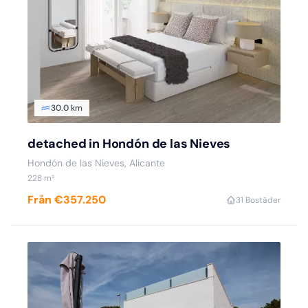
30.0 km
detached in Hondón de las Nieves
Hondón de las Nieves, Alicante
228 m²
Från €357.250
3
1 Bostäder