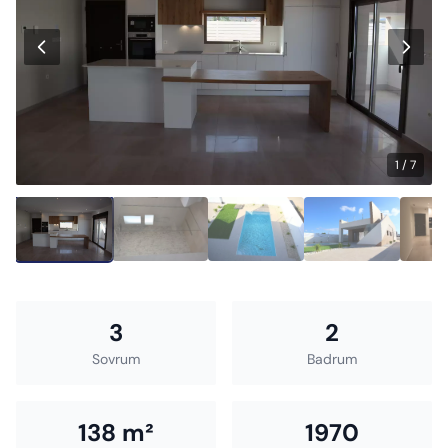
1 / 7
3
2
Sovrum
Badrum
138 m²
1970