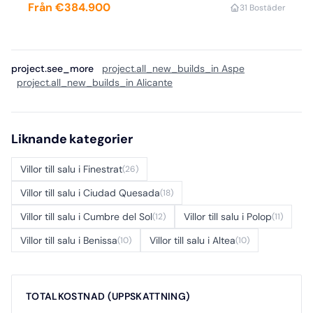
Från €384.900
3
1 Bostäder
project.see_more
project.all_new_builds_in Aspe
project.all_new_builds_in Alicante
Liknande kategorier
Villor till salu i Finestrat
(26)
Villor till salu i Ciudad Quesada
(18)
Villor till salu i Cumbre del Sol
Villor till salu i Polop
(12)
(11)
Villor till salu i Benissa
Villor till salu i Altea
(10)
(10)
TOTALKOSTNAD (UPPSKATTNING)