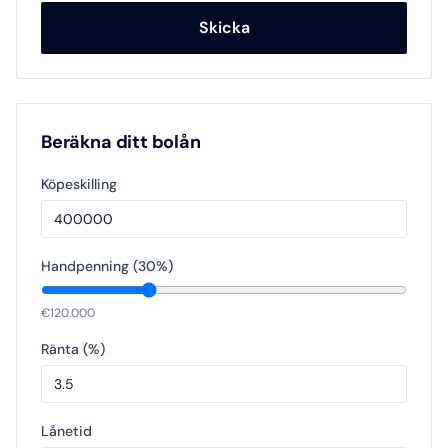
Skicka
Beräkna ditt bolån
Köpeskilling
Handpenning (
30
%)
€
120.000
Ränta (%)
Lånetid