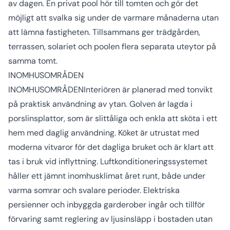
av dagen. En privat pool hör till tomten och gör det
möjligt att svalka sig under de varmare månaderna utan
att lämna fastigheten. Tillsammans ger trädgården,
terrassen, solariet och poolen flera separata uteytor på
samma tomt.
INOMHUSOMRÅDEN
INOMHUSOMRÅDENInteriören är planerad med tonvikt
på praktisk användning av ytan. Golven är lagda i
porslinsplattor, som är slittåliga och enkla att sköta i ett
hem med daglig användning. Köket är utrustat med
moderna vitvaror för det dagliga bruket och är klart att
tas i bruk vid inflyttning. Luftkonditioneringssystemet
håller ett jämnt inomhusklimat året runt, både under
varma somrar och svalare perioder. Elektriska
persienner och inbyggda garderober ingår och tillför
förvaring samt reglering av ljusinsläpp i bostaden utan