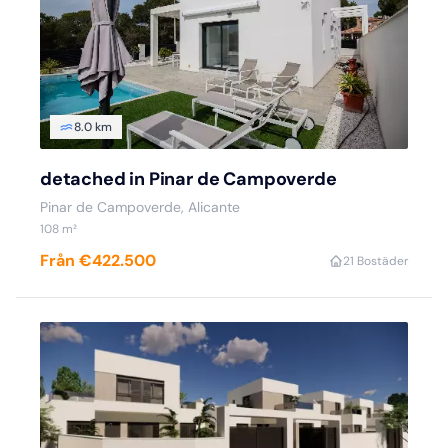
8.0 km
detached in Pinar de Campoverde
Pinar de Campoverde, Alicante
108 m²
Från €422.500
2
1 Bostäder