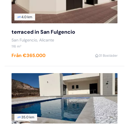
4.0 km
terraced in San Fulgencio
San Fulgencio, Alicante
116 m²
Från €365.000
3
1 Bostäder
35.0 km