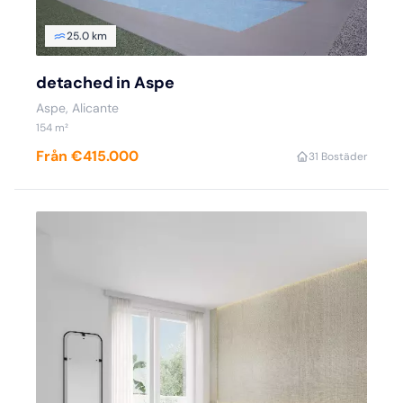
25.0 km
detached in Aspe
Aspe, Alicante
154 m²
Från €415.000
3
1 Bostäder