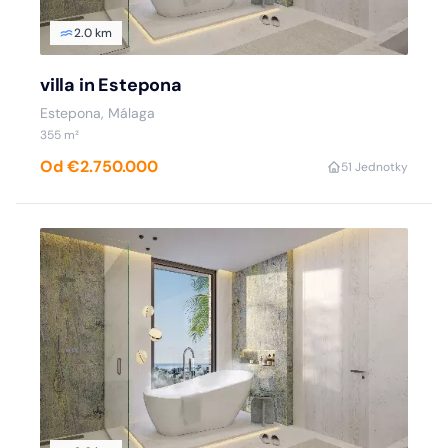
2.0 km
villa in Estepona
Estepona, Málaga
355 m²
Od €2.750.000
5
1 Jednotky