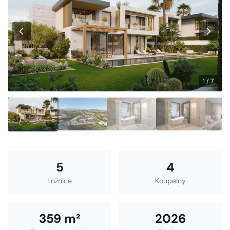
1 / 7
5
4
Ložnice
Koupelny
359 m²
2026