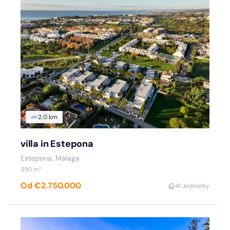
2.0 km
villa in Estepona
Estepona, Málaga
350 m²
Od €2.750.000
4
1 Jednotky