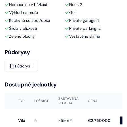
Nemocnice v blízkosti
Floor: 2
Výhled na moře
Golf
Kuchyně se spotřebiči
Private garage: 1
Škola v blízkosti
Private parking: 2
Zelené plochy
Vestavěné skříně
Půdorysy
Půdorys 1
Dostupné jednotky
ZASTAVĚNÁ
TYP
LOŽNICE
CENA
PLOCHA
Vila
5
359 m²
€2.750.000
Z