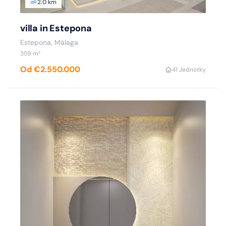
2.0 km
villa in Estepona
Estepona, Málaga
359 m²
Od €2.550.000
4
1 Jednotky