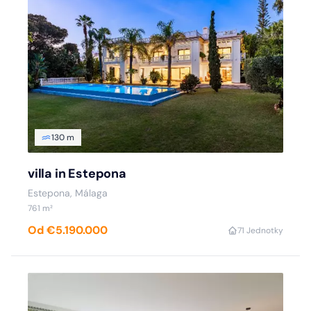
130 m
villa in Estepona
Estepona, Málaga
761 m²
Od €5.190.000
7
1 Jednotky