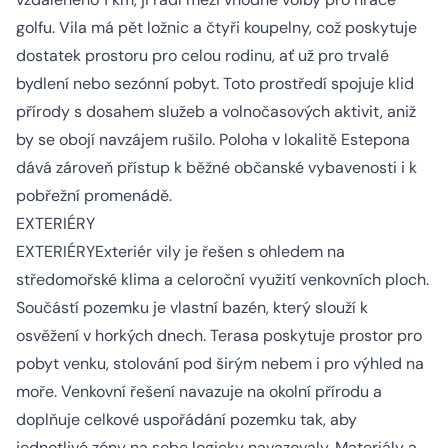
golfu. Vila má pět ložnic a čtyři koupelny, což poskytuje
dostatek prostoru pro celou rodinu, ať už pro trvalé
bydlení nebo sezónní pobyt. Toto prostředí spojuje klid
přírody s dosahem služeb a volnočasových aktivit, aniž
by se obojí navzájem rušilo. Poloha v lokalitě Estepona
dává zároveň přístup k běžné občanské vybavenosti i k
pobřežní promenádě.
EXTERIÉRY
EXTERIÉRYExteriér vily je řešen s ohledem na
středomořské klima a celoroční využití venkovních ploch.
Součástí pozemku je vlastní bazén, který slouží k
osvěžení v horkých dnech. Terasa poskytuje prostor pro
pobyt venku, stolování pod širým nebem i pro výhled na
moře. Venkovní řešení navazuje na okolní přírodu a
doplňuje celkové uspořádání pozemku tak, aby
jednotlivé zóny na sebe logicky navazovaly. Materiály a