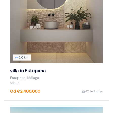
2.0 km
villa in Estepona
Estepona, Málaga
581 m²
Od €2.400.000
4
2 Jednotky