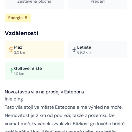
Zastavěná plocha
Předání
Energie: B
Vzdálenosti
Pláž
Letiště
2.0 km
69.0 km
Golfové hřiště
1.0 km
Novostavba vila na prodej v Estepona
Inleiding
Tato vila stojí ve městě Estepona a má výhled na moře.
Nemovitost je 2 km od pobřeží, takže z pozemku lze
vnímat mořský vánek i zvuk vln. Blízkost golfového hřiště,
vzdáleného 1 km, ji řadí mezi vhodné volby pro hráče