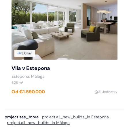
3.0 km
Vila v Estepona
Estepona, Málaga
628 m²
Od €1.590.000
3
1 Jednotky
project.see_more
project.all_new_builds_in Estepona
project.all_new_builds_in Málaga