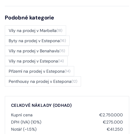
Podobné kategorie
Vily na prodej v Marbella
(18)
Byty na prodej v Estepona
(16)
Vily na prodej v Benahavís
(15)
Vily na prodej v Estepona
(14)
Přízemí na prodej v Estepona
(14)
Penthousy na prodej v Estepona
(12)
CELKOVÉ NÁKLADY (ODHAD)
Kupní cena
€2.750.000
DPH (IVA) (10%)
€275.000
Notář (~1.5%)
€41.250