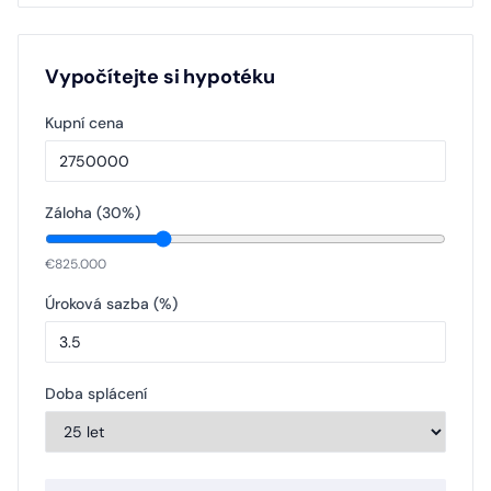
Vypočítejte si hypotéku
Kupní cena
Záloha (
30
%)
€
825.000
Úroková sazba (%)
Doba splácení