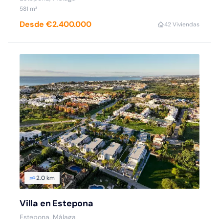
581 m²
Desde €2.400.000
4
2 Viviendas
2.0 km
Villa en Estepona
Estepona, Málaga