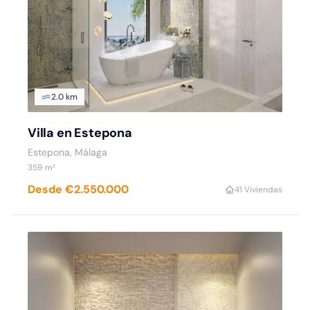
2.0 km
Villa en Estepona
Estepona, Málaga
359 m²
Desde €2.550.000
4
1 Viviendas