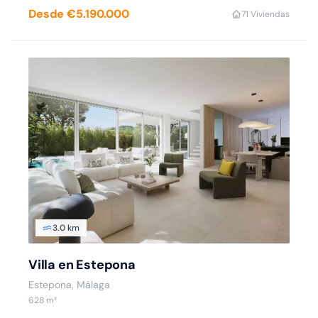
Desde €5.190.000
7
1 Viviendas
3.0 km
Villa en Estepona
Estepona, Málaga
628 m²