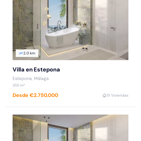
2.0 km
Villa en Estepona
Estepona, Málaga
355 m²
Desde €2.750.000
5
1 Viviendas