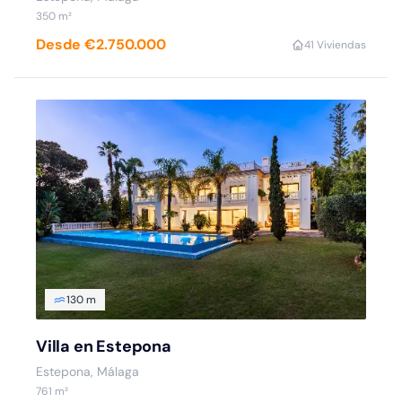
350 m²
Desde €2.750.000
4
1 Viviendas
130 m
Villa en Estepona
Estepona, Málaga
761 m²