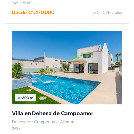
245-275 m²
Desde €1.470.000
3-4
2 Viviendas
300 m
Villa en Dehesa de Campoamor
Dehesa de Campoamor, Alicante
242 m²