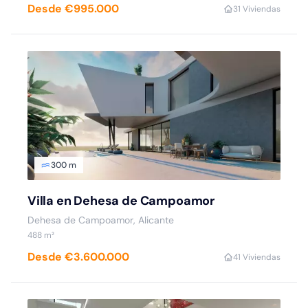
Desde €995.000
3
1 Viviendas
300 m
Villa en Dehesa de Campoamor
Dehesa de Campoamor, Alicante
488 m²
Desde €3.600.000
4
1 Viviendas