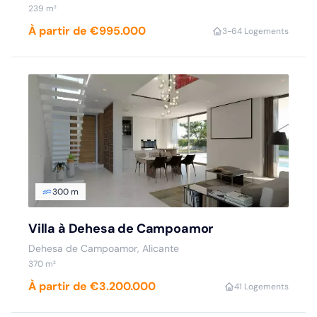
239 m²
À partir de €995.000
3-6
4 Logements
300 m
Villa à Dehesa de Campoamor
Dehesa de Campoamor, Alicante
370 m²
À partir de €3.200.000
4
1 Logements