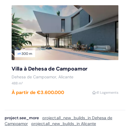
300 m
Villa à Dehesa de Campoamor
Dehesa de Campoamor, Alicante
488 m²
À partir de €3.600.000
4
1 Logements
project.see_more
project.all_new_builds_in Dehesa de
Campoamor
project.all_new_builds_in Alicante