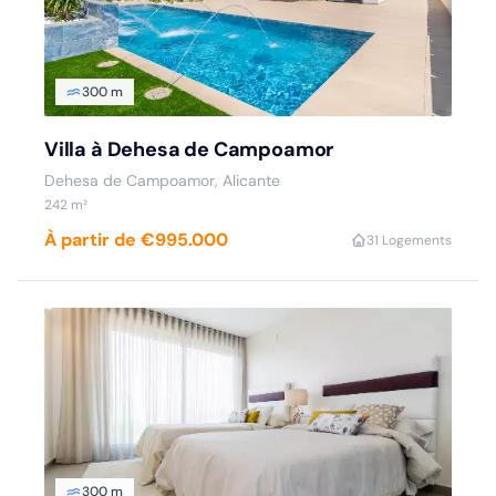
300 m
Villa à Dehesa de Campoamor
Dehesa de Campoamor, Alicante
242 m²
À partir de €995.000
3
1 Logements
300 m