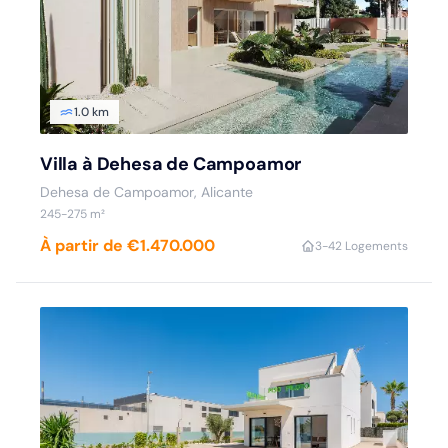
1.0 km
Villa à Dehesa de Campoamor
Dehesa de Campoamor, Alicante
245-275 m²
À partir de €1.470.000
3-4
2 Logements