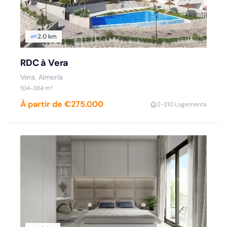
2.0 km
RDC à Vera
Vera, Almería
104-384 m²
À partir de €275.000
2-3
10 Logements