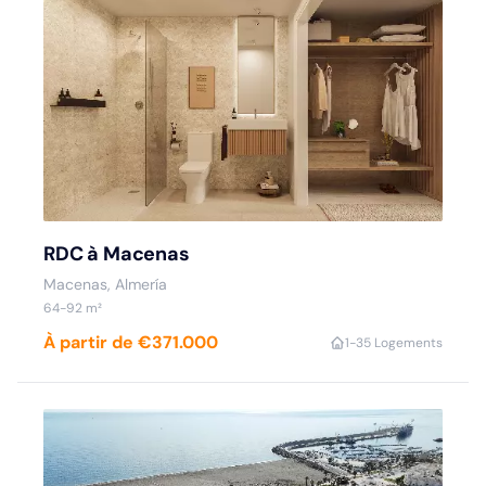
RDC à Macenas
Macenas, Almería
64-92 m²
À partir de €371.000
1-3
5 Logements