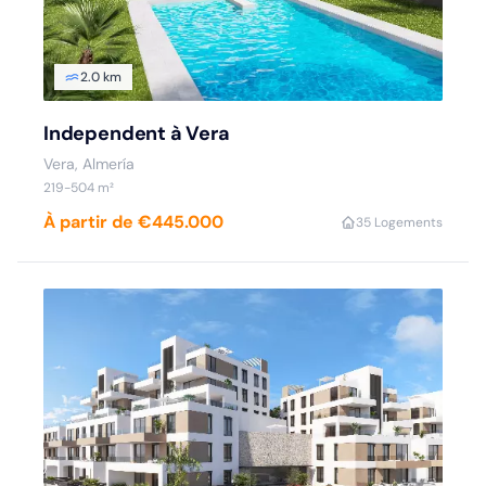
2.0 km
Independent à Vera
Vera, Almería
219-504 m²
À partir de €445.000
3
5 Logements