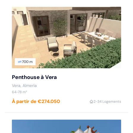
700 m
Penthouse à Vera
Vera, Almería
64-78 m²
À partir de €274.050
2-3
4 Logements