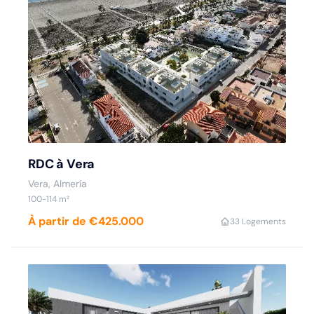
RDC à Vera
Vera, Almería
100-114 m²
À partir de €425.000
3
3 Logements