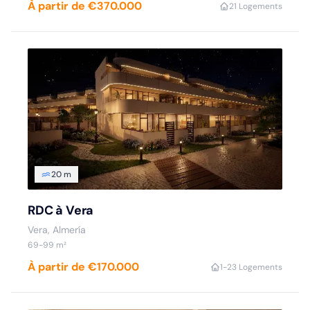
À partir de €370.000
2
1 Logements
20 m
RDC à Vera
Vera, Almería
69-99 m²
À partir de €170.000
1-2
3 Logements