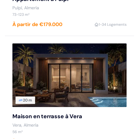
Pulpí, Almería
73-123 m²
À partir de €179.000
1-3
4 Logements
20 m
Maison en terrasse à Vera
Vera, Almería
56 m²