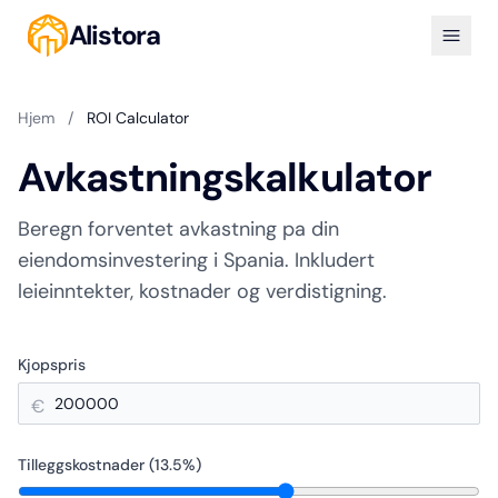
Alistora
Hjem
/
ROI Calculator
Avkastningskalkulator
Beregn forventet avkastning pa din
eiendomsinvestering i Spania. Inkludert
leieinntekter, kostnader og verdistigning.
Kjopspris
€
Tilleggskostnader (
13.5
%)