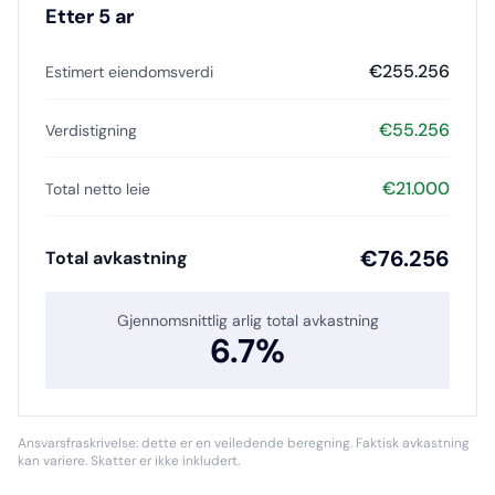
Etter
5
ar
€
255.256
Estimert eiendomsverdi
€
55.256
Verdistigning
€
21.000
Total netto leie
€
76.256
Total avkastning
Gjennomsnittlig arlig total avkastning
6.7
%
Ansvarsfraskrivelse: dette er en veiledende beregning. Faktisk avkastning
kan variere. Skatter er ikke inkludert.