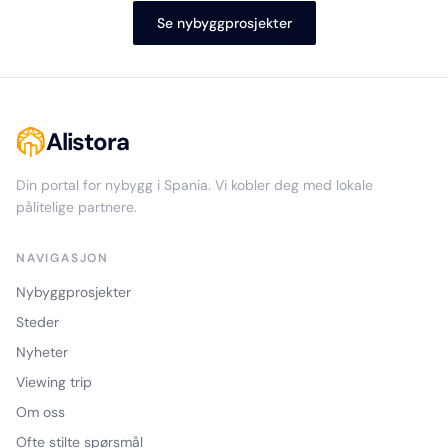
Se nybyggprosjekter
Alistora
Din portal for nybygg i Spania. Vi kobler deg med lokale
pålitelige partnere.
NAVIGASJON
Nybyggprosjekter
Steder
Nyheter
Viewing trip
Om oss
Ofte stilte spørsmål