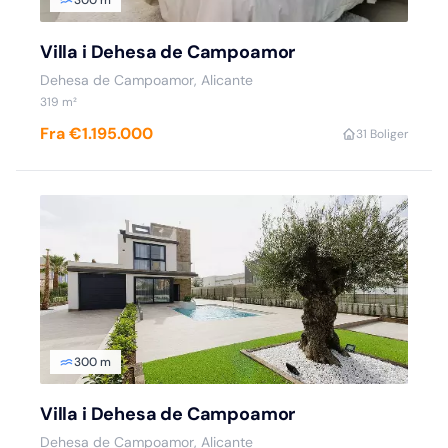
Villa i Dehesa de Campoamor
Dehesa de Campoamor, Alicante
319 m²
Fra €1.195.000
3
1 Boliger
300 m
Villa i Dehesa de Campoamor
Dehesa de Campoamor, Alicante