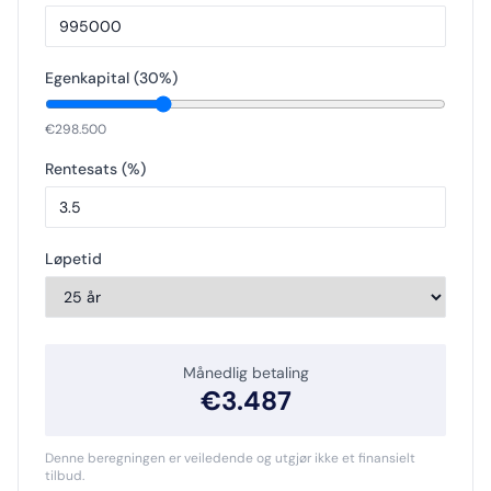
Egenkapital (
30
%)
€
298.500
Rentesats (%)
Løpetid
Månedlig betaling
€
3.487
Denne beregningen er veiledende og utgjør ikke et finansielt
tilbud.