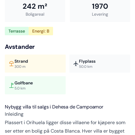
242 m²
1970
Boligareal
Levering
Terrasse
Energi: B
Avstander
Strand
Flyplass
300 m
50.0 km
Golfbane
5.0 km
Nybygg villa til salgs i Dehesa de Campoamor
Inleiding
Plassert i Orihuela ligger disse villaene for kjøpere som
ser etter en bolig på Costa Blanca. Hver villa er bygget