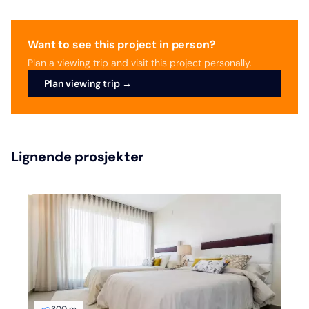
Want to see this project in person?
Plan a viewing trip and visit this project personally.
Plan viewing trip →
Lignende prosjekter
300 m