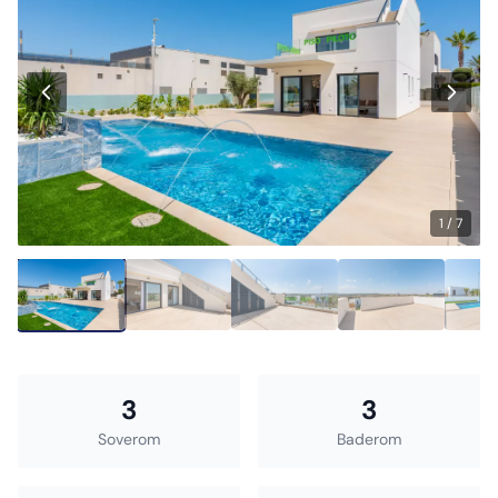
1 / 7
3
3
Soverom
Baderom