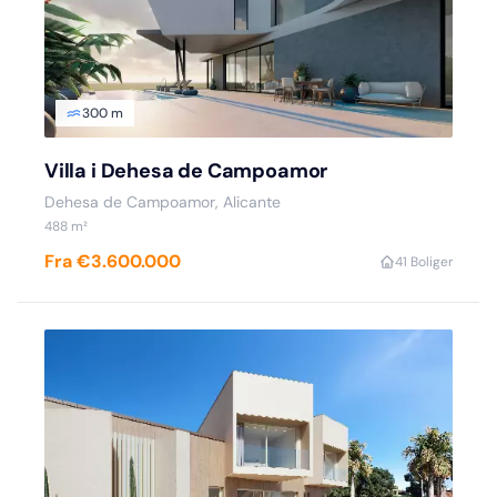
300 m
Villa i Dehesa de Campoamor
Dehesa de Campoamor, Alicante
488 m²
Fra €3.600.000
4
1 Boliger