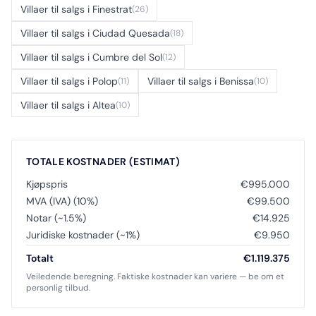
Villaer til salgs i Finestrat
(26)
Villaer til salgs i Ciudad Quesada
(18)
Villaer til salgs i Cumbre del Sol
(12)
Villaer til salgs i Polop
Villaer til salgs i Benissa
(11)
(10)
Villaer til salgs i Altea
(10)
TOTALE KOSTNADER (ESTIMAT)
Kjøpspris
€995.000
MVA (IVA) (10%)
€99.500
Notar (~1.5%)
€14.925
Juridiske kostnader (~1%)
€9.950
Totalt
€1.119.375
Veiledende beregning. Faktiske kostnader kan variere — be om et
personlig tilbud.