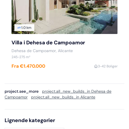
1.0 km
Villa i Dehesa de Campoamor
Dehesa de Campoamor, Alicante
245-275 m²
Fra €1.470.000
3-4
2 Boliger
project.see_more
project.all_new_builds_in Dehesa de
Campoamor
project.all_new_builds_in Alicante
Lignende kategorier