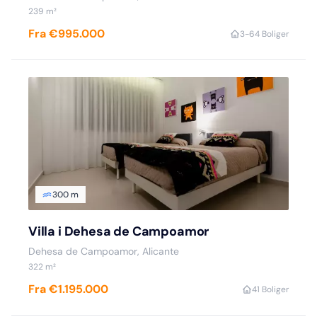
239 m²
Fra €995.000
3-6
4 Boliger
300 m
Villa i Dehesa de Campoamor
Dehesa de Campoamor, Alicante
322 m²
Fra €1.195.000
4
1 Boliger