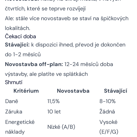
čtvrtích, které se teprve rozvíjejí
Ale: stále více novostaveb se staví na špičkových
lokalitách.
Čekací doba
Stávající:
k dispozici ihned, převod je dokončen
do 1-2 měsíců
Novostavba off-plan:
12-24 měsíců doba
výstavby, ale platíte ve splátkách
Shrnutí
Kritérium
Novostavba
Stávající
Daně
11,5%
8-10%
Záruka
10 let
Žádná
Energetické
Vysoké
Nízké (A/B)
náklady
(E/F/G)