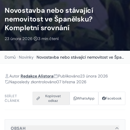
Novostavba nebo stávající
nemovitost ve Španělsku?
Kompletní srovnání
23 února 2026
·
3 min čtení
Domů
Novinky
Novostavba nebo stávající nemovitost ve Španělsku?...
Autor
Redakce Alistora
Publikováno
23 února 2026
Naposledy zkontrolováno
07 března 2026
SDÍLET
Kopírovat
WhatsApp
Facebook
ČLÁNEK
odkaz
OBSAH