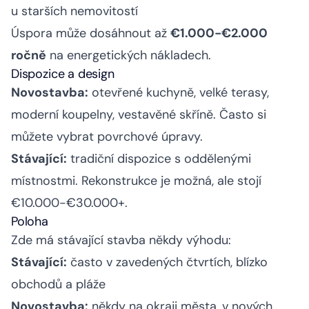
u starších nemovitostí
Úspora může dosáhnout až
€1.000-€2.000
ročně
na energetických nákladech.
Dispozice a design
Novostavba:
otevřené kuchyně, velké terasy,
moderní koupelny, vestavěné skříně. Často si
můžete vybrat povrchové úpravy.
Stávající:
tradiční dispozice s oddělenými
místnostmi. Rekonstrukce je možná, ale stojí
€10.000-€30.000+.
Poloha
Zde má stávající stavba někdy výhodu:
Stávající:
často v zavedených čtvrtích, blízko
obchodů a pláže
Novostavba:
někdy na okraji města, v nových