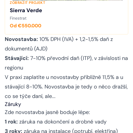
ZOBRAZIT PROJEKT
Sierra Verde
Finestrat
Od €550.000
Novostavba:
10% DPH (
IVA
) + 1,2-1,5% daň z
dokumentů (AJD)
Stávající:
7-10% převodní daň (
ITP
), v závislosti na
regionu
V praxi zaplatíte u novostavby přibližně 11,5% a u
stávající 8-10%. Novostavba je tedy o něco dražší,
co se týče daní, ale...
Záruky
Zde novostavba jasně boduje lépe:
1 rok:
záruka na dokončení a drobné vady
3 roky:
záruka na instalace (potrubí, elektřina)