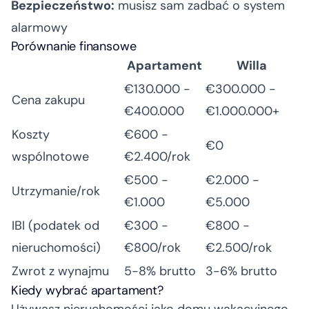
Bezpieczeństwo:
musisz sam zadbać o system
alarmowy
Porównanie finansowe
Apartament
Willa
€130.000 -
€300.000 -
Cena zakupu
€400.000
€1.000.000+
Koszty
€600 -
€0
wspólnotowe
€2.400/rok
€500 -
€2.000 -
Utrzymanie/rok
€1.000
€5.000
IBI (podatek od
€300 -
€800 -
nieruchomości)
€800/rok
€2.500/rok
Zwrot z wynajmu
5-8% brutto
3-6% brutto
Kiedy wybrać apartament?