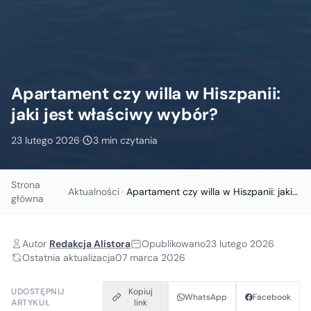
Apartament czy willa w Hiszpanii:
jaki jest właściwy wybór?
23 lutego 2026
·
3 min czytania
Strona
Aktualności
Apartament czy willa w Hiszpanii: jaki jest właści...
główna
Autor
Redakcja Alistora
Opublikowano
23 lutego 2026
Ostatnia aktualizacja
07 marca 2026
UDOSTĘPNIJ
Kopiuj
WhatsApp
Facebook
ARTYKUŁ
link