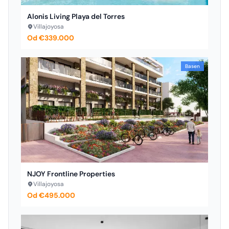
Alonis Living Playa del Torres
Villajoyosa
Od €339.000
Basen
NJOY Frontline Properties
Villajoyosa
Od €495.000