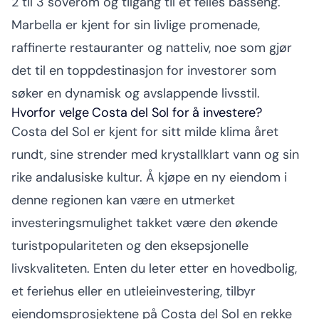
2 til 3 soverom og tilgang til et felles basseng.
Marbella er kjent for sin livlige promenade,
raffinerte restauranter og natteliv, noe som gjør
det til en toppdestinasjon for investorer som
søker en dynamisk og avslappende livsstil.
Hvorfor velge Costa del Sol for å investere?
Costa del Sol er kjent for sitt milde klima året
rundt, sine strender med krystallklart vann og sin
rike andalusiske kultur. Å kjøpe en ny eiendom i
denne regionen kan være en utmerket
investeringsmulighet takket være den økende
turistpopulariteten og den eksepsjonelle
livskvaliteten. Enten du leter etter en hovedbolig,
et feriehus eller en utleieinvestering, tilbyr
eiendomsprosjektene på Costa del Sol en rekke