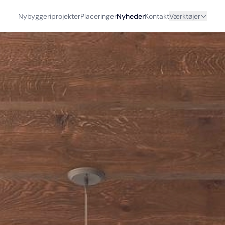
Nybyggeriprojekter
Placeringer
Nyheder
Kontakt
Værktøjer