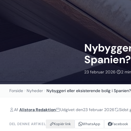
Nybyggeri
Spanien?
23 februar 2026
·
2 min
Forside
Nyheder
Nybyggeri eller eksisterende bolig i Spanien?
Af
Alistora Redaktion
Udgivet den
23 februar 2026
Sidst
DEL DENNE ARTIKEL
Kopiér link
WhatsApp
Facebook