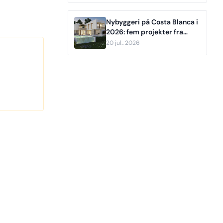
Benidorm
Nybyggeri på Costa Blanca i
2026: fem projekter fra
€249.000
20 jul.. 2026