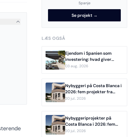
Spanje
Se projekt →
LÆS OGSÅ
Ejendom i Spanien som
investering: hvad giver
udlejning konkret?
03 aug.. 2026
Nybyggeri på Costa Blanca i
2026: fem projekter fra
Denia til Benidorm
20 jul.. 2026
Nybyggeriprojekter på
Costa Blanca i 2026: fem
isterende
boliger sammenlignet fra
20 jul.. 2026
Pilar de la Horadada til