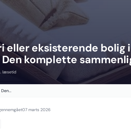
 eller eksisterende bolig i
 Den komplette sammenli
. læsetid
 Den...
 gennemgået
07 marts 2026