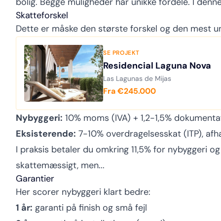
bolig. Begge muligheder har unikke fordele. I denne 
Skatteforskel
Dette er måske den største forskel og den mest 
SE PROJEKT
Residencial Laguna Nova
Las Lagunas de Mijas
Fra €245.000
Nybyggeri:
10% moms (
IVA
) + 1,2-1,5% dokumentaf
Eksisterende:
7-10% overdragelsesskat (
ITP
), af
I praksis betaler du omkring 11,5% for nybyggeri og
skattemæssigt, men...
Garantier
Her scorer nybyggeri klart bedre:
1 år:
garanti på finish og små fejl